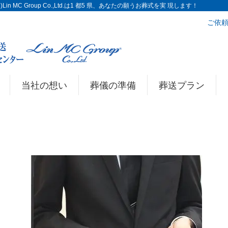
n MC Group Co.,Ltd.は1 都5 県、あなたの願うお葬式を実 現します！
ご依頼
当社の想い
葬儀の準備
葬送プラン