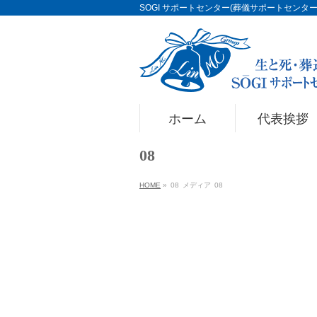
SOGI サポートセンター(葬儀サポートセンター)Li
ホーム
代表挨拶
08
HOME
»
08
メディア
08