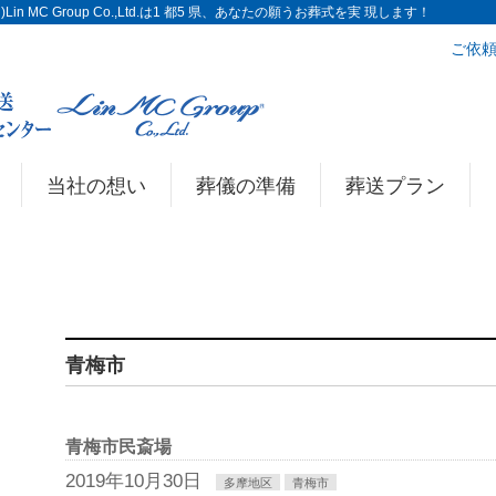
n MC Group Co.,Ltd.は1 都5 県、あなたの願うお葬式を実 現します！
ご依頼
当社の想い
葬儀の準備
葬送プラン
青梅市
青梅市民斎場
2019年10月30日
多摩地区
青梅市