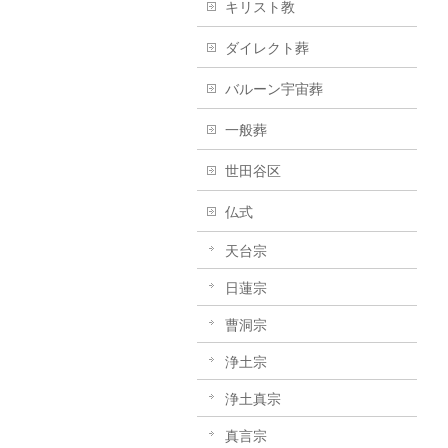
キリスト教
ダイレクト葬
バルーン宇宙葬
一般葬
世田谷区
仏式
天台宗
日蓮宗
曹洞宗
浄土宗
浄土真宗
真言宗