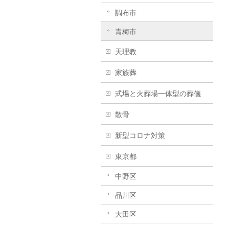
調布市
青梅市
天理教
家族葬
式場と火葬場一体型の葬儀
散骨
新型コロナ対策
東京都
中野区
品川区
大田区