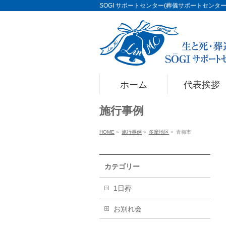
SOGI サポートセンター(葬儀サポートセンター)Li
ホーム
代表挨拶
施行事例
HOME
»
施行事例
»
多摩地区
»
青梅市
カテゴリー
1日葬
お別れ会