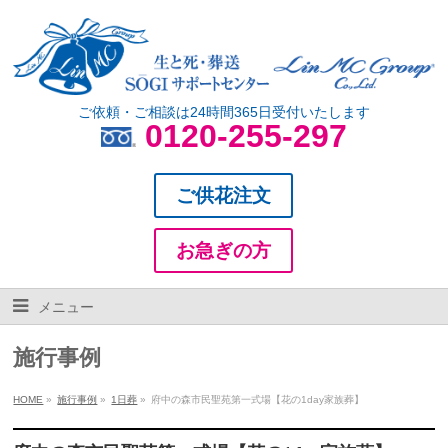
ご依頼・ご相談は24時間365日受付いたします
0120-255-297
ご供花注文
お急ぎの方
メニュー
施行事例
HOME
»
施行事例
»
1日葬
»
府中の森市民聖苑第一式場【花の1day家族葬】