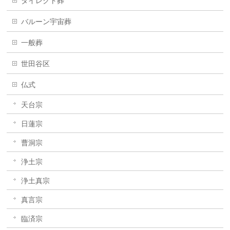
ダイレクト葬
バルーン宇宙葬
一般葬
世田谷区
仏式
天台宗
日蓮宗
曹洞宗
浄土宗
浄土真宗
真言宗
臨済宗