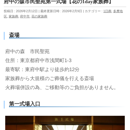
府中の森市民聖苑第一式場【花の1day家族葬】
投稿日 : 2026年2月12日
最終更新日時 : 2026年2月9日
カテゴリー :
1日葬
,
多摩地
区
,
家族葬
,
府中市
,
花の家族葬
斎場
府中の森 市民聖苑
住所：東京都府中市浅間町1-3
最寄駅：東府中駅より徒歩約12分
家族葬から大規模のご葬儀を行える斎場
火葬場併設の為、ご移動等のご負担がありません。
第一式場入口