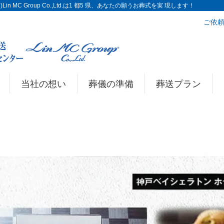
n MC Group Co.,Ltd.は1 都5 県、あなたの願うお葬式を実 現します！
ご依頼
当社の想い
葬儀の準備
葬送プラン