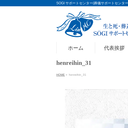
SOGI サポートセンター(葬儀サポートセンター)Li
ホーム
代表挨拶
henreihin_31
HOME
»
henreihin_31