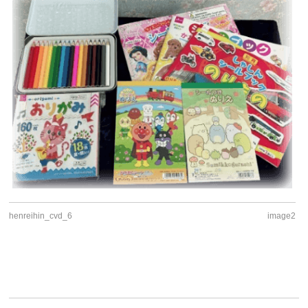
henreihin_cvd_6
image2