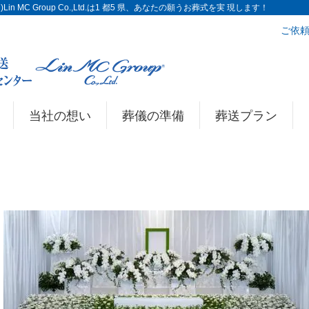
n MC Group Co.,Ltd.は1 都5 県、あなたの願うお葬式を実 現します！
ご依頼
当社の想い
葬儀の準備
葬送プラン