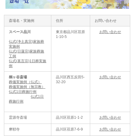
斎場名・実施例
住所
お問い合わせ
スペース品川
東京都品川区荏原
お問い合わせ
1-10-5
仏式(浄土真宗)家族葬
実施例
仏式(日蓮宗)家族葬施
工例
仏式(真言宗)1日葬実施
例
桐ヶ谷斎場
品川区西五反田5-
お問い合わせ
葬儀実施例（仏式）
32-20
葬儀実施例（無宗教）
仏式1日葬施行例
仏式1日
葬施行例
霊源寺斎場
品川区荏原1-1-2
お問い合わせ
摩耶寺
品川区荏原7-6-9
お問い合わせ