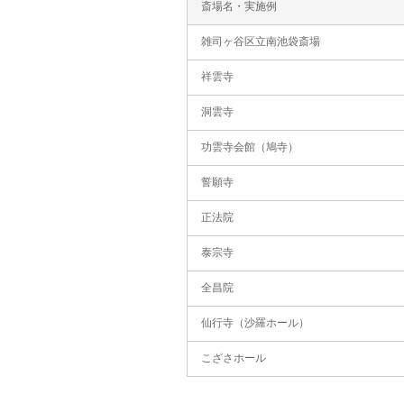
斎場名・実施例
雑司ヶ谷区立南池袋斎場
祥雲寺
洞雲寺
功雲寺会館（鳩寺）
誓願寺
正法院
泰宗寺
全昌院
仙行寺（沙羅ホール）
こざさホール