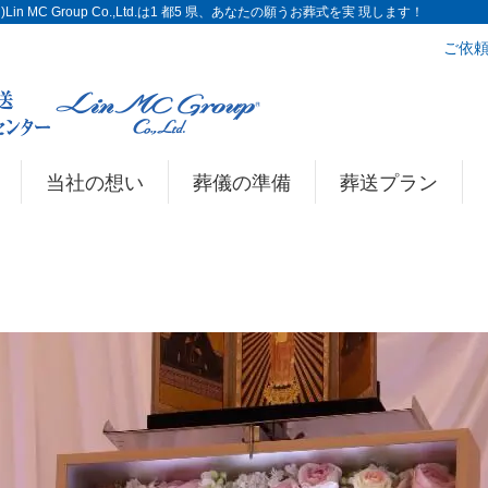
n MC Group Co.,Ltd.は1 都5 県、あなたの願うお葬式を実 現します！
ご依頼
当社の想い
葬儀の準備
葬送プラン