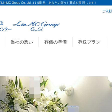
n MC Group Co.,Ltd.は1 都5 県、あなたの願うお葬式を実 現します！
ご依頼
当社の想い
葬儀の準備
葬送プラン