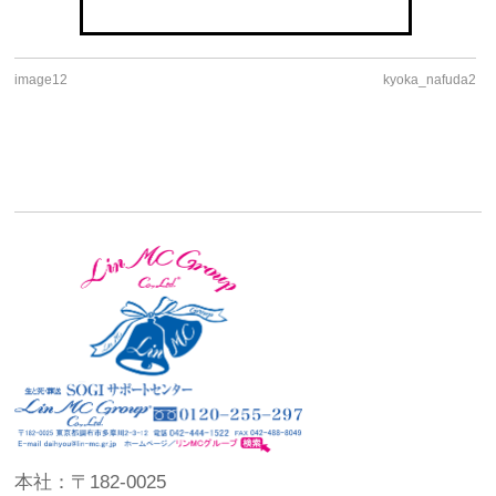
image12
kyoka_nafuda2
本社：〒182-0025