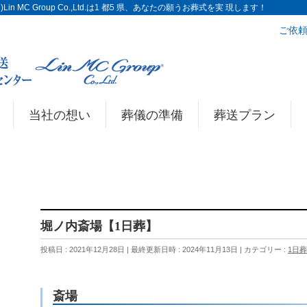
n MC Group Co.,Ltd.は1 都5 県、あなたの願うお葬式を実 現します！
ご依頼
当社の想い
葬儀の準備
葬送プラン
堀ノ内斎場【1日葬】
投稿日 : 2021年12月28日
最終更新日時 : 2024年11月13日
カテゴリー :
1日葬
斎場