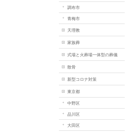
調布市
青梅市
天理教
家族葬
式場と火葬場一体型の葬儀
散骨
新型コロナ対策
東京都
中野区
品川区
大田区