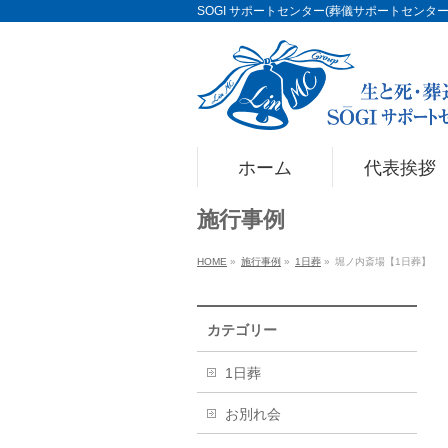
SOGI サポートセンター(葬儀サポートセンター)Li
ホーム
代表挨拶
施行事例
HOME
»
施行事例
»
1日葬
»
堀ノ内斎場【1日葬】
カテゴリー
1日葬
お別れ会