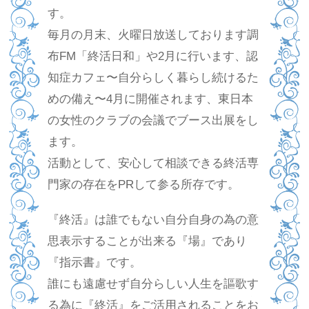
す。
毎月の月末、火曜日放送しております調
布FM「終活日和」や2月に行います、認
知症カフェ〜自分らしく暮らし続けるた
めの備え〜4月に開催されます、東日本
の女性のクラブの会議でブース出展をし
ます。
活動として、安心して相談できる終活専
門家の存在をPRして参る所存です。
『終活』は誰でもない自分自身の為の意
思表示することが出来る『場』であり
『指示書』です。
誰にも遠慮せず自分らしい人生を謳歌す
る為に『終活』をご活用されることをお