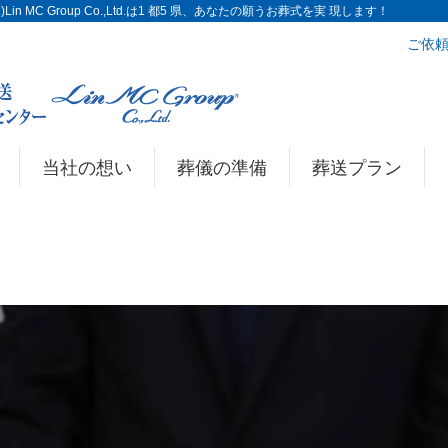
n MC Group Co.,Ltd.は1 都5 県、あなたの願うお葬式を実 現します！
ご依頼
当社の想い
葬儀の準備
葬送プラン