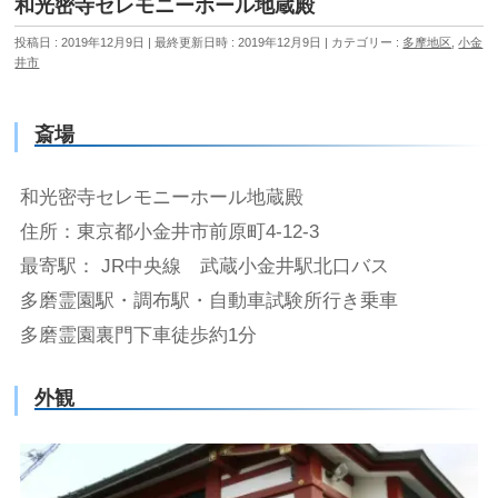
和光密寺セレモニーホール地蔵殿
投稿日 : 2019年12月9日
最終更新日時 : 2019年12月9日
カテゴリー :
多摩地区
,
小金
井市
斎場
和光密寺セレモニーホール地蔵殿
住所：東京都小金井市前原町4-12-3
最寄駅： JR中央線 武蔵小金井駅北口バス
多磨霊園駅・調布駅・自動車試験所行き乗車
多磨霊園裏門下車徒歩約1分
外観