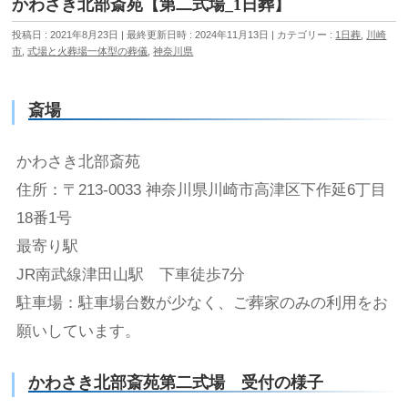
かわさき北部斎苑【第二式場_1日葬】
投稿日 : 2021年8月23日
最終更新日時 : 2024年11月13日
カテゴリー :
1日葬
,
川崎
市
,
式場と火葬場一体型の葬儀
,
神奈川県
斎場
かわさき北部斎苑
住所：〒213-0033 神奈川県川崎市高津区下作延6丁目
18番1号
最寄り駅
JR南武線津田山駅 下車徒歩7分
駐車場：駐車場台数が少なく、ご葬家のみの利用をお
願いしています。
かわさき北部斎苑第二式場 受付の様子