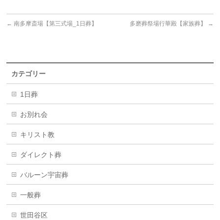
←
南多摩斎場【第三式場_1日葬】
多磨葬祭場行華殿【家族葬】
→
カテゴリー
1日葬
お別れ会
キリスト教
ダイレクト葬
バルーン宇宙葬
一般葬
世田谷区