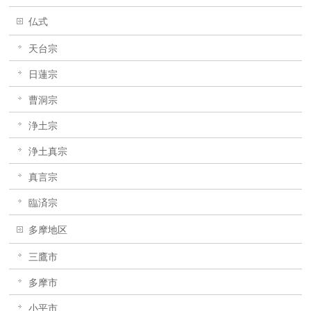
仏式
天台宗
日蓮宗
曹洞宗
浄土宗
浄土真宗
真言宗
臨済宗
多摩地区
三鷹市
多摩市
小平市