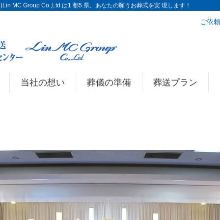
n MC Group Co.,Ltd.は1 都5 県、あなたの願うお葬式を実 現します！
ご依頼
当社の想い
葬儀の準備
葬送プラン