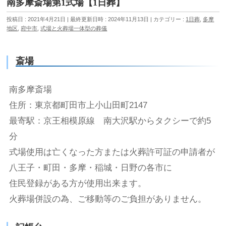
南多摩斎場第1式場【1日葬】
投稿日 : 2021年4月21日
最終更新日時 : 2024年11月13日
カテゴリー :
1日葬
,
多摩
地区
,
府中市
,
式場と火葬場一体型の葬儀
斎場
南多摩斎場
住所：東京都町田市上小山田町2147
最寄駅：京王相模原線 南大沢駅からタクシーで約5
分
式場使用は亡くなった方または火葬許可証の申請者が
八王子・町田・多摩・稲城・日野の各市に
住民登録がある方が使用出来ます。
火葬場併設の為、ご移動等のご負担がありません。