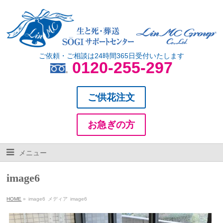
ご依頼・ご相談は24時間365日受付いたします
0120-255-297
ご供花注文
お急ぎの方
メニュー
image6
HOME
»
image6
メディア
image6