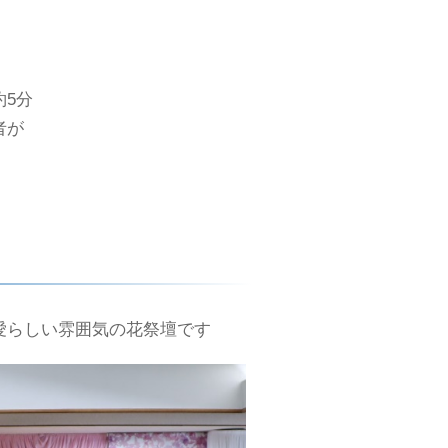
5分
者が
。
愛らしい雰囲気の花祭壇です