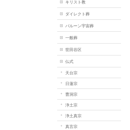
キリスト教
ダイレクト葬
バルーン宇宙葬
一般葬
世田谷区
仏式
天台宗
日蓮宗
曹洞宗
浄土宗
浄土真宗
真言宗