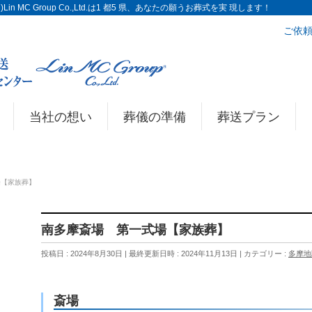
n MC Group Co.,Ltd.は1 都5 県、あなたの願うお葬式を実 現します！
ご依頼
当社の想い
葬儀の準備
葬送プラン
場【家族葬】
南多摩斎場 第一式場【家族葬】
投稿日 : 2024年8月30日
最終更新日時 : 2024年11月13日
カテゴリー :
多摩地
斎場