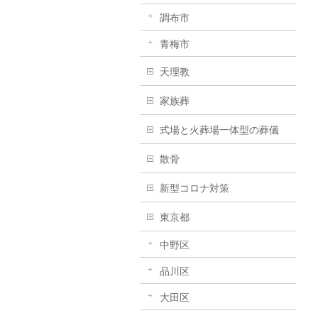
調布市
青梅市
天理教
家族葬
式場と火葬場一体型の葬儀
散骨
新型コロナ対策
東京都
中野区
品川区
大田区