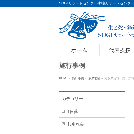
SOGI サポートセンター(葬儀サポートセンター)Li
ホーム
代表挨拶
施行事例
HOME
»
施行事例
»
多摩地区
»
南多摩斎場 第一式
カテゴリー
1日葬
お別れ会