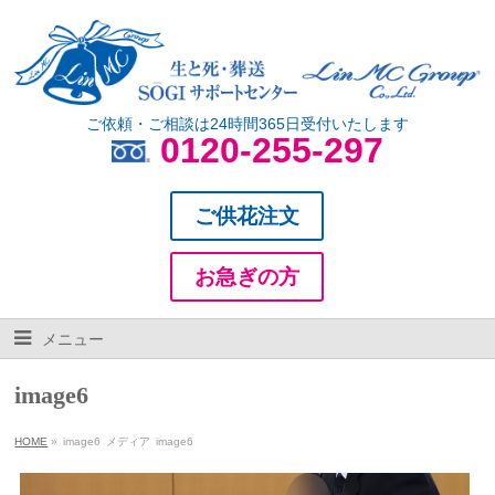
ご依頼・ご相談は24時間365日受付いたします
0120-255-297
ご供花注文
お急ぎの方
メニュー
image6
HOME
»
image6
メディア
image6