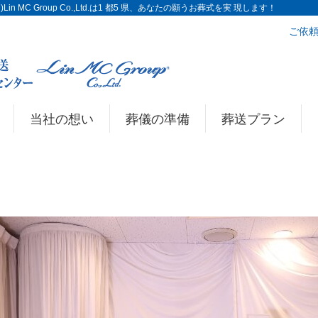
n MC Group Co.,Ltd.は1 都5 県、あなたの願うお葬式を実 現します！
ご依頼
当社の想い
葬儀の準備
葬送プラン