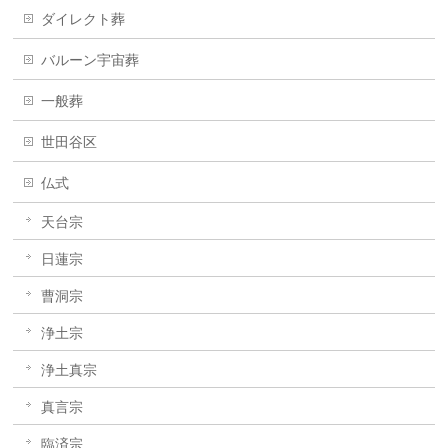
ダイレクト葬
バルーン宇宙葬
一般葬
世田谷区
仏式
天台宗
日蓮宗
曹洞宗
浄土宗
浄土真宗
真言宗
臨済宗