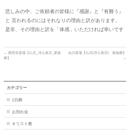
悲しみの中、ご依頼者の皆様に『感謝』と『有難う』
と 言われるのにはそれなりの理由と訳があります。
是非、その理由と訳を「体感」いただければ幸いです
←
西照寺斎場【仏式_浄土真宗_家族
仙川斎場【仏式(浄土真宗) 家族葬】
葬】
→
カテゴリー
1日葬
お別れ会
キリスト教