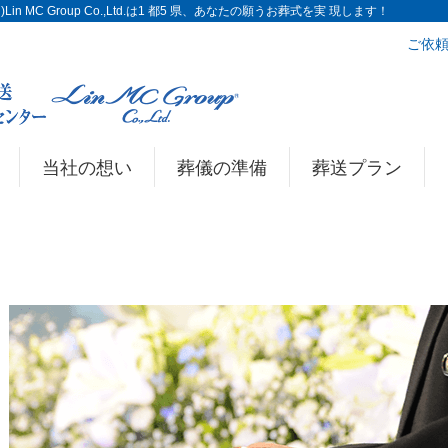
n MC Group Co.,Ltd.は1 都5 県、あなたの願うお葬式を実 現します！
ご依頼
当社の想い
葬儀の準備
葬送プラン