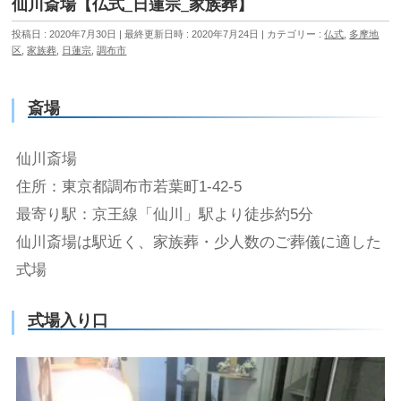
仙川斎場【仏式_日蓮宗_家族葬】
投稿日 : 2020年7月30日
最終更新日時 : 2020年7月24日
カテゴリー :
仏式
,
多摩地
区
,
家族葬
,
日蓮宗
,
調布市
斎場
仙川斎場
住所：東京都調布市若葉町1-42-5
最寄り駅：京王線「仙川」駅より徒歩約5分
仙川斎場は駅近く、家族葬・少人数のご葬儀に適した
式場
式場入り口