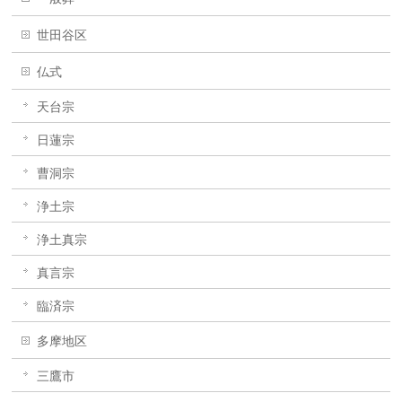
世田谷区
仏式
天台宗
日蓮宗
曹洞宗
浄土宗
浄土真宗
真言宗
臨済宗
多摩地区
三鷹市