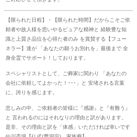
【限られた日程】・【限られた時間】だからこそご依
頼者や故人様を思いやるピュアな精神と 経験豊な知
識と上質さ品位を心得た者のみ を賞賛する【フュー
ネラー】達が 「あなたの願うお別れを」最後まで 全
身全霊でサポート！しております。
スペシャリストとして、ご葬家に関わり 「あなたの
会社に依頼してよかった！･･･」と 安堵される言葉
に、誇りを感じます。
悲しみの中、ご依頼者の皆様に『感謝』と『有難う』
と 言われるのにはそれなりの理由と訳があります。
是非、その理由と訳を「体感」いただければ幸いです
仙川斎場【仏式(曹洞宗) 家族葬】