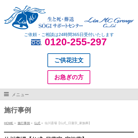
ご依頼・ご相談は24時間365日受付いたします
0120-255-297
ご供花注文
お急ぎの方
メニュー
施行事例
HOME
»
施行事例
»
仏式
»
仙川斎場【仏式_日蓮宗_家族葬】