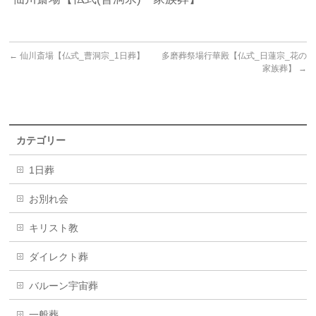
←
仙川斎場【仏式_曹洞宗_1日葬】
多磨葬祭場行華殿【仏式_日蓮宗_花の
家族葬】
→
カテゴリー
1日葬
お別れ会
キリスト教
ダイレクト葬
バルーン宇宙葬
一般葬