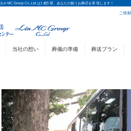
n MC Group Co.,Ltd.は1 都5 県、あなたの願うお葬式を実 現します！
ご依頼
当社の想い
葬儀の準備
葬送プラン