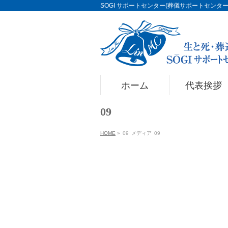
SOGI サポートセンター(葬儀サポートセンター)Li
ホーム
代表挨拶
09
HOME
»
09
メディア
09