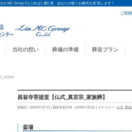
n MC Group Co.,Ltd.は1 都5 県、あなたの願うお葬式を実 現します！
ご依頼
当社の想い
葬儀の準備
葬送プラン
宗_家族葬】
昌翁寺菩提堂【仏式_真言宗_家族葬】
投稿日 : 2020年7月7日
最終更新日時 : 2020年7月3日
カテゴリー :
仏式
,
家族
斎場