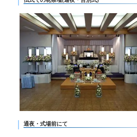
仏式での花祭壇(通夜・告別式)
通夜・式場前にて