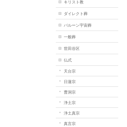
キリスト教
ダイレクト葬
バルーン宇宙葬
一般葬
世田谷区
仏式
天台宗
日蓮宗
曹洞宗
浄土宗
浄土真宗
真言宗