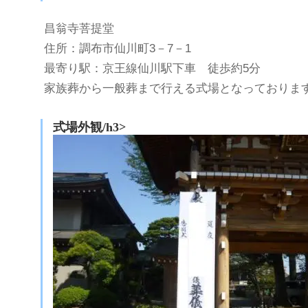
昌翁寺菩提堂
住所：調布市仙川町3－7－1
最寄り駅：京王線仙川駅下車 徒歩約5分
家族葬から一般葬まで行える式場となっておりま
式場外観/h3>