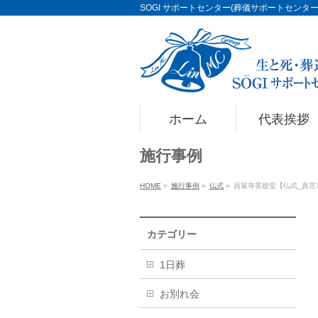
SOGI サポートセンター(葬儀サポートセンター)Li
ホーム
代表挨拶
施行事例
HOME
»
施行事例
»
仏式
»
昌翁寺菩提堂【仏式_真言
カテゴリー
1日葬
お別れ会