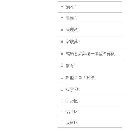
調布市
青梅市
天理教
家族葬
式場と火葬場一体型の葬儀
散骨
新型コロナ対策
東京都
中野区
品川区
大田区