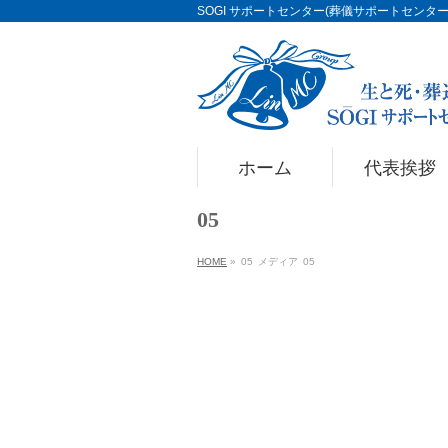
SOGI サポートセンター(葬儀サポートセンター)Li
ホーム
代表挨拶
05
HOME
»
05
メディア
05