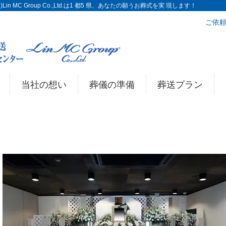
n MC Group Co.,Ltd.は1 都5 県、あなたの願うお葬式を実 現します！
ご依頼
当社の想い
葬儀の準備
葬送プラン