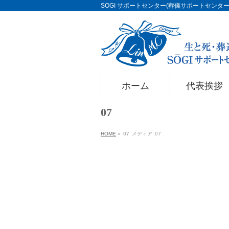
SOGI サポートセンター(葬儀サポートセンター)Li
ホーム
代表挨拶
07
HOME
»
07
メディア
07