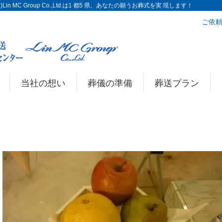
n MC Group Co.,Ltd.は1 都5 県、あなたの願うお葬式を実 現します！
ご依頼
当社の想い
葬儀の準備
葬送プラン