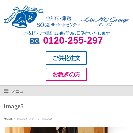
ご依頼・ご相談は24時間365日受付いたします
0120-255-297
ご供花注文
お急ぎの方
メニュー
image5
HOME
»
image5
メディア
image5